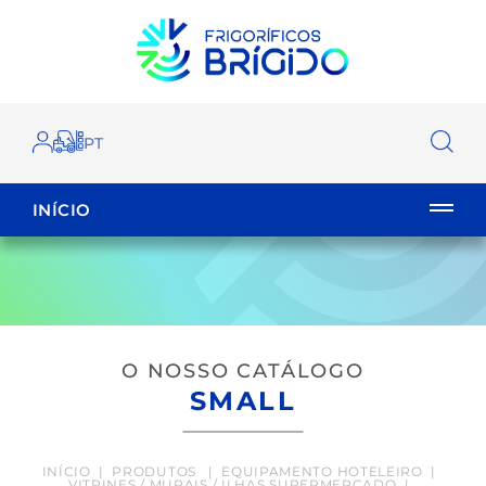
INÍCIO
EMPILHADOR
FECHAR
O NOSSO CATÁLOGO
SMALL
INÍCIO
|
PRODUTOS
|
EQUIPAMENTO HOTELEIRO
|
VITRINES / MURAIS / ILHAS SUPERMERCADO
|