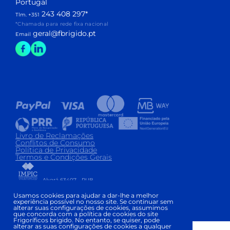
Portugal
243 408 297
*
Tlm. +351
*Chamada para rede fixa nacional
geral@fbrigido.pt
Email
Livro de Reclamações
Conflitos de Consumo
Política de Privacidade
Termos e Condições Gerais
Alvará 63407 - PUB
Copyright © FRIGORÍFICOS BRIGIDO 2026
|
Usamos cookies para ajudar a dar-lhe a melhor
experiência possível no nosso site. Se continuar sem
Development and Design:
alterar suas configurações de cookies, assumimos
que concorda com a política de cookies do site
Frigoríficos brigido. No entanto, se quiser, pode
alterar as suas configurações de cookies a qualquer