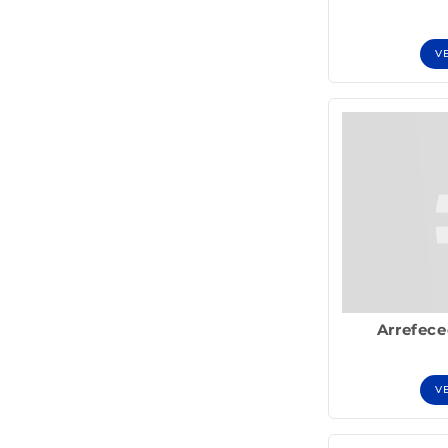
V
Arrefece
V