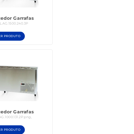
cedor Garrafas
BL.AG.1500.240.3P
ER PRODUTO
cedor Garrafas
AG.1000.131.2P.png,
ER PRODUTO