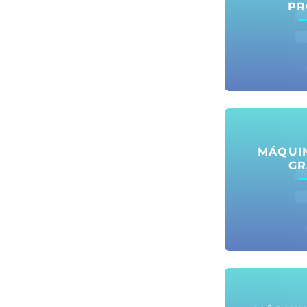
PR
MÁQUI
GR