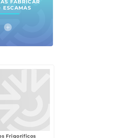
AS FABRICAR
O ESCAMAS
s Frigoríficos