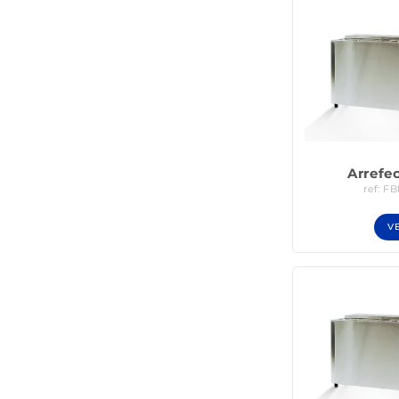
Arrefe
ref: F
V