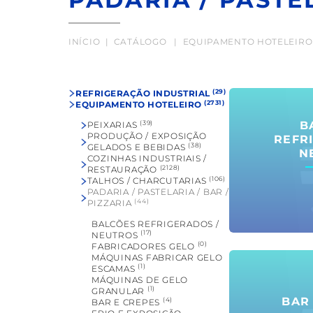
INÍCIO
|
CATÁLOGO
|
EQUIPAMENTO HOTELEIRO
(29)
REFRIGERAÇÃO
INDUSTRIAL
(2731)
EQUIPAMENTO
HOTELEIRO
B
(39)
PEIXARIAS
PRODUÇÃO / EXPOSIÇÃO
REFR
(38)
GELADOS E
BEBIDAS
N
COZINHAS INDUSTRIAIS /
(2128)
RESTAURAÇÃO
(106)
TALHOS /
CHARCUTARIAS
PADARIA / PASTELARIA / BAR /
(44)
PIZZARIA
BALCÕES REFRIGERADOS /
(17)
NEUTROS
(0)
FABRICADORES
GELO
MÁQUINAS FABRICAR GELO
(1)
ESCAMAS
MÁQUINAS DE GELO
(1)
GRANULAR
BAR
(4)
BAR E
CREPES