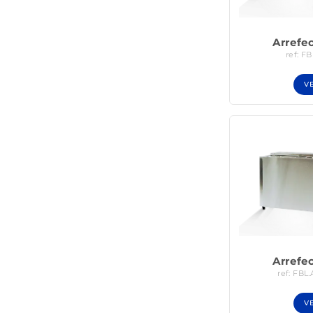
Arrefe
ref: F
V
Arrefe
ref: FBL.
V