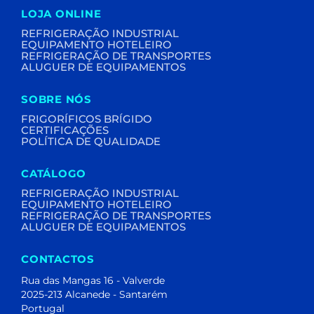
LOJA ONLINE
GRELHADORES / CHURRASQUEIRAS /
(198)
FRY-TOPS
REFRIGERAÇÃO INDUSTRIAL
(40)
ARMÁRIOS
NEUTROS
EQUIPAMENTO HOTELEIRO
(1)
REFRIGERAÇÃO DE TRANSPORTES
ABATEDOR TEMPERATURA
ALUGUER DE EQUIPAMENTOS
(0)
AQUECEDORES DE
PRATOS
(55)
TALHOS /
CHARCUTARIAS
PADARIA / PASTELARIA / BAR /
SOBRE NÓS
(19)
PIZZARIA
FRIGORÍFICOS BRÍGIDO
VITRINES / MURAIS / ILHAS
CERTIFICAÇÕES
(84)
SUPERMERCADO
POLÍTICA DE QUALIDADE
(189)
LAVANDARIAS
(0)
REFRIGERAÇÃO DE
TRANSPORTES
CATÁLOGO
(1)
ALUGUER DE
EQUIPAMENTOS
REFRIGERAÇÃO INDUSTRIAL
DESTAQUES
EQUIPAMENTO HOTELEIRO
REFRIGERAÇÃO DE TRANSPORTES
TODOS
ALUGUER DE EQUIPAMENTOS
PROMOÇÕES
CONTACTOS
NOVIDADES
Rua das Mangas 16 - Valverde
2025-213 Alcanede - Santarém
Portugal