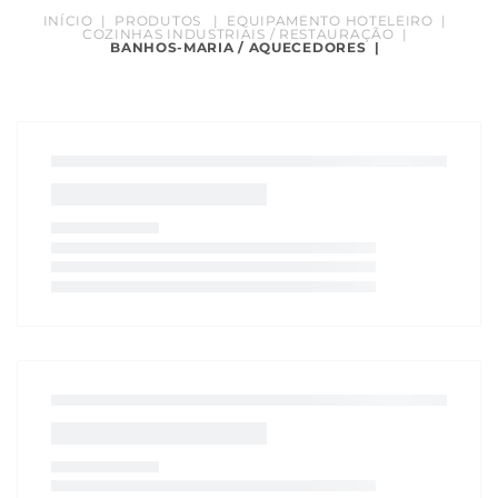
INÍCIO
|
PRODUTOS
|
EQUIPAMENTO HOTELEIRO
|
COZINHAS INDUSTRIAIS / RESTAURAÇÃO
|
BANHOS-MARIA / AQUECEDORES
|