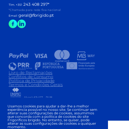
243 408 297
*
Tlm. +351
*Chamada para rede fixa nacional
geral@fbrigido.pt
Email
Livro de Reclamações
Conflitos de Consumo
Política de Privacidade
Termos e Condições Gerais
Alvará 63407 - PUB
Copyright © FRIGORÍFICOS BRIGIDO 2026
|
Usamos cookies para ajudar a dar-lhe a melhor
experiência possível no nosso site. Se continuar sem
Development and Design:
alterar suas configurações de cookies, assumimos
que concorda com a política de cookies do site
Frigoríficos brigido. No entanto, se quiser, pode
alterar as suas configurações de cookies a qualquer
momento.