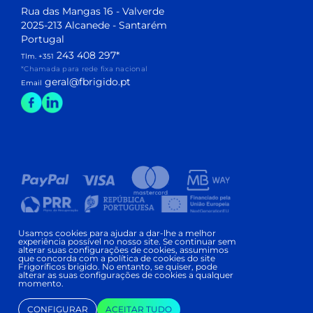
Rua das Mangas 16 - Valverde
2025-213 Alcanede - Santarém
Portugal
243 408 297
*
Tlm. +351
*Chamada para rede fixa nacional
geral@fbrigido.pt
Email
Livro de Reclamações
Conflitos de Consumo
Usamos cookies para ajudar a dar-lhe a melhor
Política de Privacidade
experiência possível no nosso site. Se continuar sem
Termos e Condições Gerais
alterar suas configurações de cookies, assumimos
que concorda com a política de cookies do site
Frigoríficos brigido. No entanto, se quiser, pode
alterar as suas configurações de cookies a qualquer
Alvará 63407 - PUB
momento.
Copyright © FRIGORÍFICOS BRIGIDO 2026
|
CONFIGURAR
ACEITAR TUDO
Development and Design: