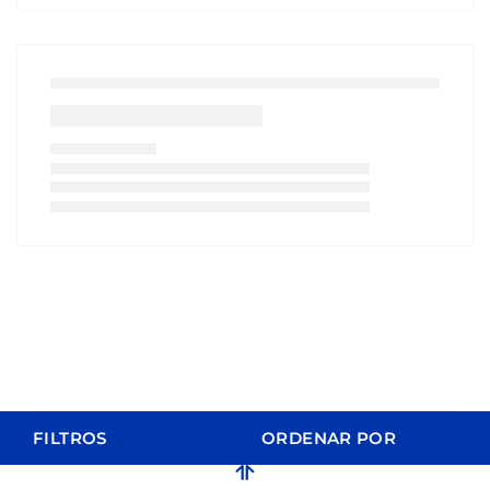
FILTROS
ORDENAR POR
ORDENAR POR
FILTROS
LIMPAR FILTROS
Relevância