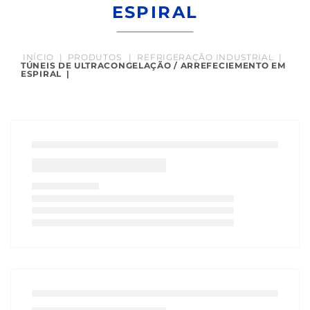
ESPIRAL
INÍCIO
|
PRODUTOS
|
REFRIGERAÇÃO INDUSTRIAL
|
TÚNEIS DE ULTRACONGELAÇÃO / ARREFECIEMENTO EM
ESPIRAL
|