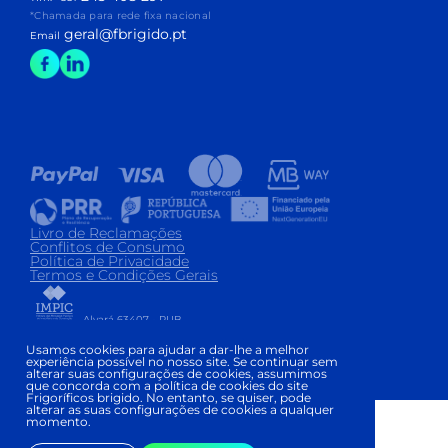
*Chamada para rede fixa nacional
geral@fbrigido.pt
Email
Livro de Reclamações
Conflitos de Consumo
Política de Privacidade
Termos e Condições Gerais
Alvará 63407 - PUB
Copyright © FRIGORÍFICOS BRIGIDO 2026
|
Usamos cookies para ajudar a dar-lhe a melhor
experiência possível no nosso site. Se continuar sem
Development and Design:
alterar suas configurações de cookies, assumimos
que concorda com a política de cookies do site
Frigoríficos brigido. No entanto, se quiser, pode
alterar as suas configurações de cookies a qualquer
momento.