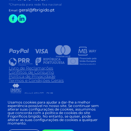
*Chamada para rede fixa nacional
geral@fbrigido.pt
Email
Livro de Reclamações
Conflitos de Consumo
Política de Privacidade
Termos e Condições Gerais
Alvará 63407 - PUB
Copyright © FRIGORÍFICOS BRIGIDO 2026
|
Usamos cookies para ajudar a dar-lhe a melhor
experiência possível no nosso site. Se continuar sem
Development and Design:
alterar suas configurações de cookies, assumimos
que concorda com a política de cookies do site
Frigoríficos brigido. No entanto, se quiser, pode
alterar as suas configurações de cookies a qualquer
momento.