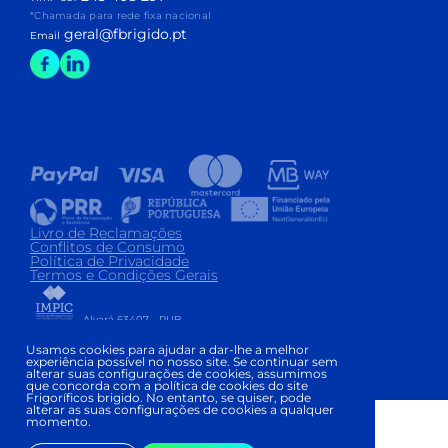
*Chamada para rede fixa nacional
geral@fbrigido.pt
Email
Livro de Reclamações
Conflitos de Consumo
Política de Privacidade
Termos e Condições Gerais
Alvará 63407 - PUB
Copyright © FRIGORÍFICOS BRIGIDO 2026
|
Usamos cookies para ajudar a dar-lhe a melhor
experiência possível no nosso site. Se continuar sem
Development and Design:
alterar suas configurações de cookies, assumimos
que concorda com a política de cookies do site
Frigoríficos brigido. No entanto, se quiser, pode
alterar as suas configurações de cookies a qualquer
momento.