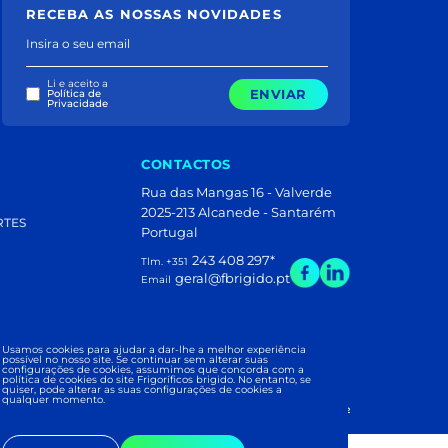
RECEBA AS NOSSAS NOVIDADES
Insira o seu email
Li e aceito a
ENVIAR
Política de
Privacidade
CONTACTOS
Rua das Mangas 16 - Valverde
2025-213 Alcanede - Santarém
RTES
Portugal
243 408 297
*
Tlm. +351
geral@fbrigido.pt
Email
Usamos cookies para ajudar a dar-lhe a melhor experiência
 PUB
possível no nosso site. Se continuar sem alterar suas
configurações de cookies, assumimos que concorda com a
política de cookies do site Frigoríficos brigido. No entanto, se
quiser, pode alterar as suas configurações de cookies a
qualquer momento.
ÍFICOS BRIGIDO 2026
|
Development and Design: