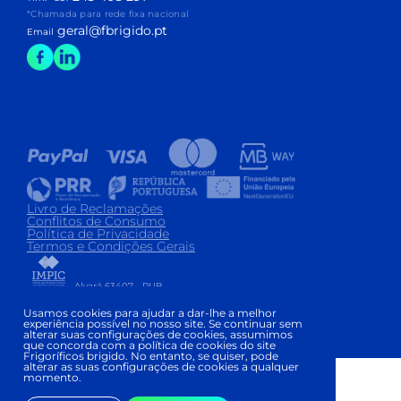
*Chamada para rede fixa nacional
geral@fbrigido.pt
Email
Livro de Reclamações
Conflitos de Consumo
Política de Privacidade
Termos e Condições Gerais
Alvará 63407 - PUB
Copyright © FRIGORÍFICOS BRIGIDO 2026
|
Usamos cookies para ajudar a dar-lhe a melhor
experiência possível no nosso site. Se continuar sem
Development and Design:
alterar suas configurações de cookies, assumimos
que concorda com a política de cookies do site
Frigoríficos brigido. No entanto, se quiser, pode
alterar as suas configurações de cookies a qualquer
momento.