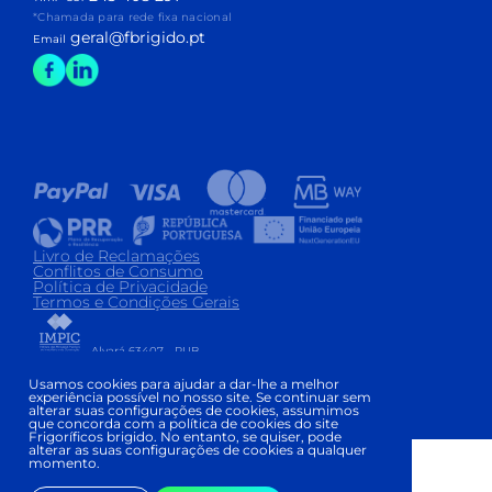
*Chamada para rede fixa nacional
geral@fbrigido.pt
Email
Livro de Reclamações
Conflitos de Consumo
Política de Privacidade
Termos e Condições Gerais
Alvará 63407 - PUB
Copyright © FRIGORÍFICOS BRIGIDO 2026
|
Usamos cookies para ajudar a dar-lhe a melhor
experiência possível no nosso site. Se continuar sem
Development and Design:
alterar suas configurações de cookies, assumimos
que concorda com a política de cookies do site
Frigoríficos brigido. No entanto, se quiser, pode
alterar as suas configurações de cookies a qualquer
momento.