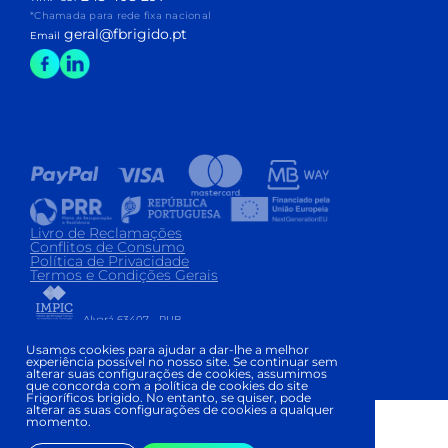
*Chamada para rede fixa nacional
geral@fbrigido.pt
Email
Livro de Reclamações
Conflitos de Consumo
Política de Privacidade
Termos e Condições Gerais
Alvará 63407 - PUB
Copyright © FRIGORÍFICOS BRIGIDO 2026
|
Usamos cookies para ajudar a dar-lhe a melhor
experiência possível no nosso site. Se continuar sem
Development and Design:
alterar suas configurações de cookies, assumimos
que concorda com a política de cookies do site
Frigoríficos brigido. No entanto, se quiser, pode
alterar as suas configurações de cookies a qualquer
momento.