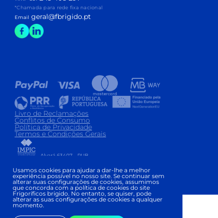
*Chamada para rede fixa nacional
geral@fbrigido.pt
Email
Livro de Reclamações
Conflitos de Consumo
Política de Privacidade
Termos e Condições Gerais
Alvará 63407 - PUB
Copyright © FRIGORÍFICOS BRIGIDO 2026
|
Usamos cookies para ajudar a dar-lhe a melhor
experiência possível no nosso site. Se continuar sem
Development and Design:
alterar suas configurações de cookies, assumimos
que concorda com a política de cookies do site
Frigoríficos brigido. No entanto, se quiser, pode
alterar as suas configurações de cookies a qualquer
momento.