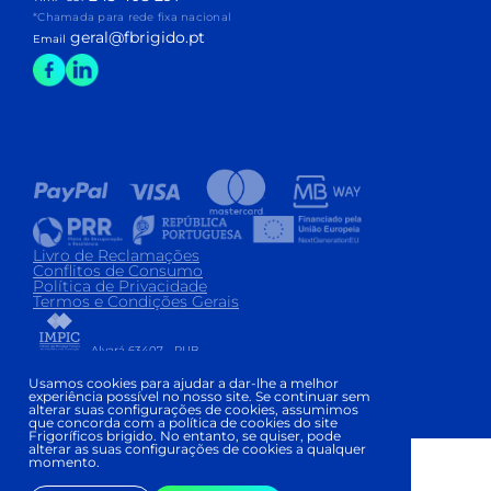
*Chamada para rede fixa nacional
geral@fbrigido.pt
Email
Livro de Reclamações
Conflitos de Consumo
Política de Privacidade
Termos e Condições Gerais
Alvará 63407 - PUB
Copyright © FRIGORÍFICOS BRIGIDO 2026
|
Usamos cookies para ajudar a dar-lhe a melhor
experiência possível no nosso site. Se continuar sem
Development and Design:
alterar suas configurações de cookies, assumimos
que concorda com a política de cookies do site
Frigoríficos brigido. No entanto, se quiser, pode
alterar as suas configurações de cookies a qualquer
momento.