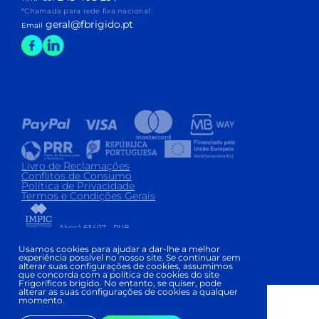
*Chamada para rede fixa nacional
geral@fbrigido.pt
Email
Livro de Reclamações
Conflitos de Consumo
Política de Privacidade
Termos e Condições Gerais
Alvará 63407 - PUB
Copyright © FRIGORÍFICOS BRIGIDO 2026
|
Usamos cookies para ajudar a dar-lhe a melhor
experiência possível no nosso site. Se continuar sem
Development and Design:
alterar suas configurações de cookies, assumimos
que concorda com a política de cookies do site
Frigoríficos brigido. No entanto, se quiser, pode
alterar as suas configurações de cookies a qualquer
momento.