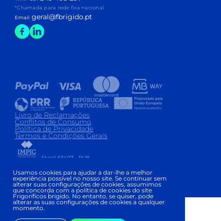
*Chamada para rede fixa nacional
geral@fbrigido.pt
Email
Livro de Reclamações
Conflitos de Consumo
Política de Privacidade
Termos e Condições Gerais
Alvará 63407 - PUB
Copyright © FRIGORÍFICOS BRIGIDO 2026
|
Usamos cookies para ajudar a dar-lhe a melhor
experiência possível no nosso site. Se continuar sem
Development and Design:
alterar suas configurações de cookies, assumimos
que concorda com a política de cookies do site
Frigoríficos brigido. No entanto, se quiser, pode
alterar as suas configurações de cookies a qualquer
momento.