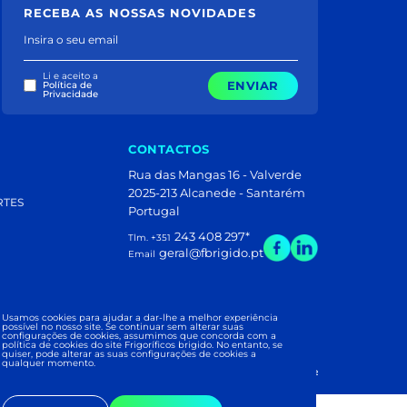
RECEBA AS NOSSAS NOVIDADES
Insira o seu email
Li e aceito a
ENVIAR
Política de
Privacidade
CONTACTOS
Rua das Mangas 16 - Valverde
2025-213 Alcanede - Santarém
RTES
Portugal
243 408 297
*
Tlm. +351
geral@fbrigido.pt
Email
Usamos cookies para ajudar a dar-lhe a melhor experiência
 PUB
possível no nosso site. Se continuar sem alterar suas
configurações de cookies, assumimos que concorda com a
política de cookies do site Frigoríficos brigido. No entanto, se
quiser, pode alterar as suas configurações de cookies a
qualquer momento.
ÍFICOS BRIGIDO 2026
|
Development and Design: