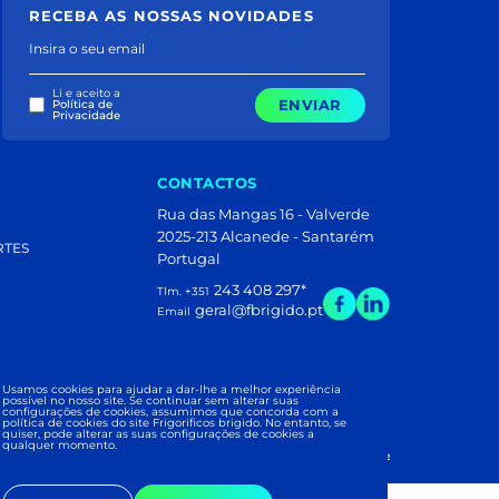
RECEBA AS NOSSAS NOVIDADES
Insira o seu email
Li e aceito a
ENVIAR
Política de
Privacidade
CONTACTOS
Rua das Mangas 16 - Valverde
2025-213 Alcanede - Santarém
RTES
Portugal
243 408 297
*
Tlm. +351
geral@fbrigido.pt
Email
Usamos cookies para ajudar a dar-lhe a melhor experiência
 PUB
possível no nosso site. Se continuar sem alterar suas
configurações de cookies, assumimos que concorda com a
política de cookies do site Frigoríficos brigido. No entanto, se
quiser, pode alterar as suas configurações de cookies a
qualquer momento.
ÍFICOS BRIGIDO 2026
|
Development and Design: