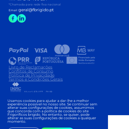
*Chamada para rede fixa nacional
geral@fbrigido.pt
Email
Livro de Reclamações
Conflitos de Consumo
Política de Privacidade
Termos e Condições Gerais
Alvará 63407 - PUB
Copyright © FRIGORÍFICOS BRIGIDO 2026
|
Usamos cookies para ajudar a dar-lhe a melhor
experiência possível no nosso site. Se continuar sem
Development and Design:
alterar suas configurações de cookies, assumimos
que concorda com a política de cookies do site
Frigoríficos brigido. No entanto, se quiser, pode
alterar as suas configurações de cookies a qualquer
momento.