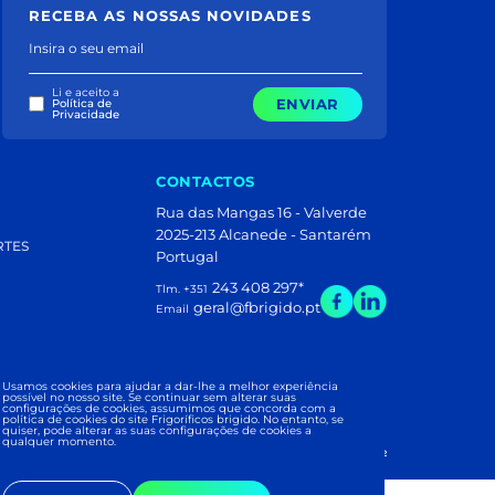
RECEBA AS NOSSAS NOVIDADES
Insira o seu email
Li e aceito a
ENVIAR
Política de
Privacidade
CONTACTOS
Rua das Mangas 16 - Valverde
2025-213 Alcanede - Santarém
RTES
Portugal
243 408 297
*
Tlm. +351
geral@fbrigido.pt
Email
Usamos cookies para ajudar a dar-lhe a melhor experiência
 PUB
possível no nosso site. Se continuar sem alterar suas
configurações de cookies, assumimos que concorda com a
política de cookies do site Frigoríficos brigido. No entanto, se
quiser, pode alterar as suas configurações de cookies a
qualquer momento.
ÍFICOS BRIGIDO 2026
|
Development and Design: