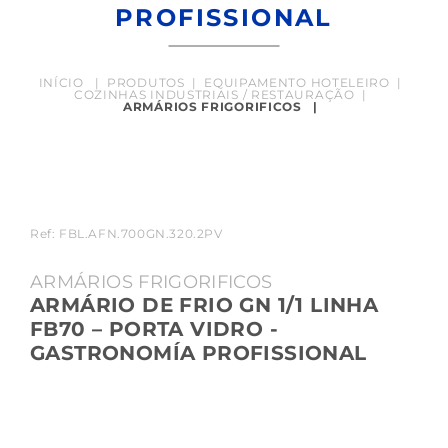
PROFISSIONAL
INÍCIO
|
PRODUTOS
|
EQUIPAMENTO HOTELEIRO
|
COZINHAS INDUSTRIAIS / RESTAURAÇÃO
|
ARMÁRIOS FRIGORIFICOS
|
Ref: FBL.AFN.700GN.320.2PV
ARMÁRIOS FRIGORIFICOS
ARMÁRIO DE FRIO GN 1/1 LINHA
FB70 – PORTA VIDRO -
GASTRONOMÍA PROFISSIONAL