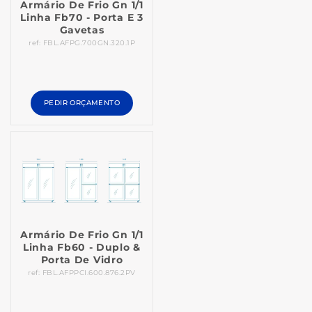
Armário De Frio Gn 1/1
Linha Fb70 - Porta E 3
Gavetas
ref: FBL.AFPG.700GN.320.1P
PEDIR ORÇAMENTO
Armário De Frio Gn 1/1
Linha Fb60 - Duplo &
Porta De Vidro
ref: FBL.AFPPCI.600.876.2PV