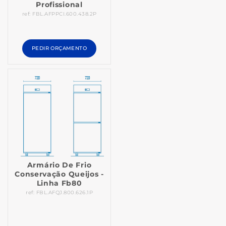
Profissional
ref: FBL.AFPPCI.600.438.2P
PEDIR ORÇAMENTO
Armário De Frio
Conservação Queijos -
Linha Fb80
ref: FBL.AFQJ.800.626.1P