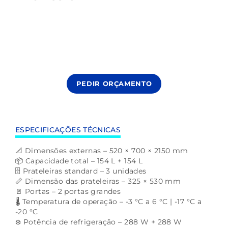
PEDIR ORÇAMENTO
ESPECIFICAÇÕES TÉCNICAS
📐 Dimensões externas – 520 × 700 × 2150 mm
📦 Capacidade total – 154 L + 154 L
🗄️ Prateleiras standard – 3 unidades
📏 Dimensão das prateleiras – 325 × 530 mm
🚪 Portas – 2 portas grandes
🌡️ Temperatura de operação – -3 °C a 6 °C | -17 °C a
-20 °C
❄️ Potência de refrigeração – 288 W + 288 W